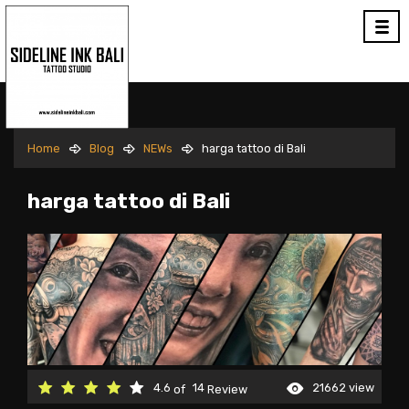
Home
Blog
NEWs
harga tattoo di Bali
harga tattoo di Bali
4.6
14
21662 view
of
Review